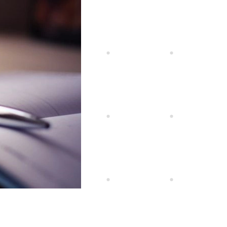
ия, 123112, Москва,
ненская наб., 8, стр.1, БК "Город столиц" в
Ц Москва Сити