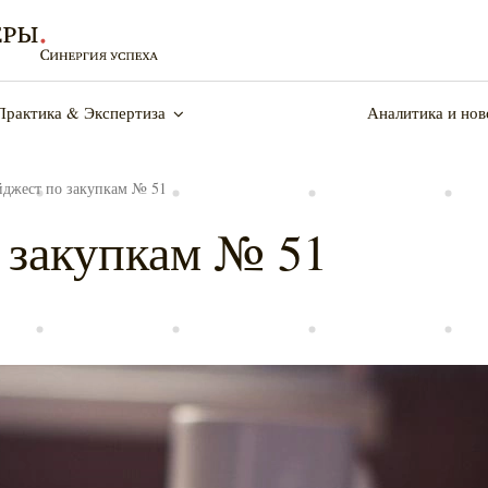
Практика & Экспертиза
Аналитика и нов
Компания
Пре
джест по закупкам № 51
О нас
Ново
 закупкам № 51
Наша команда
Мер
Достижения
Кон
Карьера
8 (4
Закупки: правовая поддержка
Пр
Контакты
kplf
Интеллектуальная собственность
Су