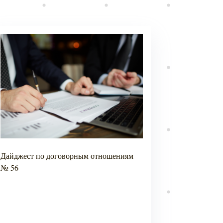
Дайджест по договорным отношениям
Дайджест по з
№ 56