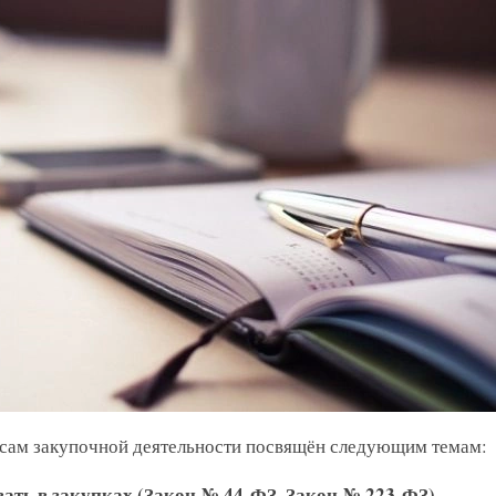
Росс
Прес
ММД
осам закупочной деятельности посвящён следующим темам:
ать в закупках (Закон № 44-ФЗ, Закон № 223-ФЗ)