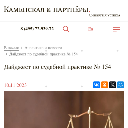
Практика & Экспертиза
8 (495) 72-939-72
En
Административные споры
Антимонопольная практика
Чаще всего ищут
В начало
Аналитика и новости
Закупки: правовая поддержка
Дайджест по судебной практике № 154
Административные споры
Интеллектуальная собственность
Дайджест по судебной практике № 154
Антимонопольная практика
Правовое сопровождение
Закупки: правовая поддержка
Судебно-арбитражная практика
10.11.2023
Интеллектуальная собственность
Компания
Правовое сопровождение
О нас
Судебно-арбитражная практика
Наша команда