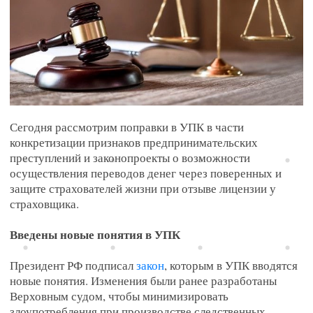
Достижения
Карьера
Контакты
Пресс-центр
Новости и комментарии
Сегодня рассмотрим поправки в УПК в части
Мероприятия
конкретизации признаков предпринимательских
преступлений и законопроекты о возможности
осуществления переводов денег через поверенных и
Контакты
защите страхователей жизни при отзыве лицензии у
8 (495) 72-939-72
страховщика.
kplf@kplf.ru
Введены новые понятия в УПК
Президент РФ подписал
закон
, которым в УПК вводятся
новые понятия. Изменения были ранее разработаны
Россия, 123112, Москва,
Верховным судом, чтобы минимизировать
Пресненская наб., 8, стр.1, БК "Город столиц" в ММДЦ
злоупотребления при производстве следственных