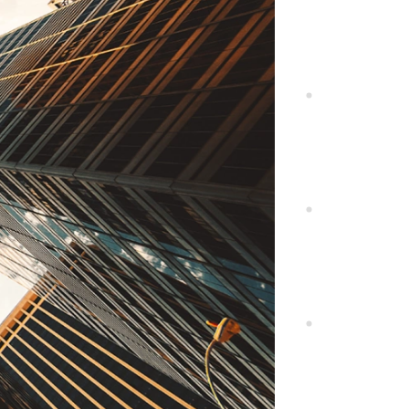
ия, 123112, Москва,
ненская наб., 8, стр.1, БК "Город столиц" в
Ц Москва Сити