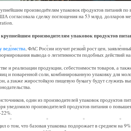
рупнейшим производителям упаковок продуктов питания по 
ША согласовала сделку поглощения на 53 млрд. долларов 
ation.
 крупнейшим производителям упаковок продуктов пита
у ведомства
, ФАС России изучит резкий рост цен, заявленны
 формирования вывода о легитимности подобных действий н
ве и реализации продукции, себестоимости товаров, а такж
яиц и поваренной соли, комбинированную упаковку для мо
н, а также жиростойкую пищевую бумагу будут служить выв
нодательства.
 источников, один из производителей упаковок продуктов п
абря уведомило производителей продуктов питания о повышен
9–22%.
щил о том, что базовая упаковка подорожает в среднем на 9