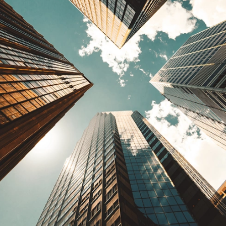
Росс
Прес
ММД