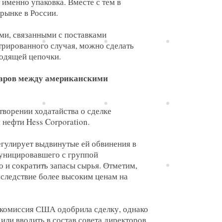
 именно упаковка. Вместе с тем в
рынке в России.
ми, связанными с поставками
трированного случая, можно сделать
водящей цепочки.
ларов между американскими
творении ходатайства о сделке
нефти Hess Corporation.
гулирует выдвинутые ей обвинения в
муницировавшего с группой
 и сократить запасы сырья. Отметим,
 следствие более высоким ценам на
я комиссия США одобрила сделку, однако
или вводить в состав совета директоров