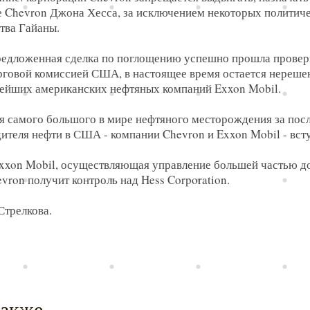
 Chevron Джона Хесса, за исключением некоторых политиче
тва Гайаны.
 предложенная сделка по поглощению успешно прошла прове
рговой комиссией США, в настоящее время остается нереш
нейших американских нефтяных компаний Exxon Mobil.
ия самого большого в мире нефтяного месторождения за пос
ителя нефти в США - компании Chevron и Exxon Mobil - вст
xxon Mobil, осуществляющая управление большей частью до
evron получит контроль над Hess Corporation.
Стрелкова.
также