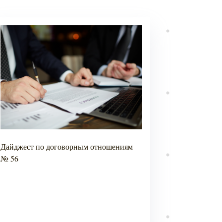
Дайджест по договорным отношениям
Дайджест по з
№ 56