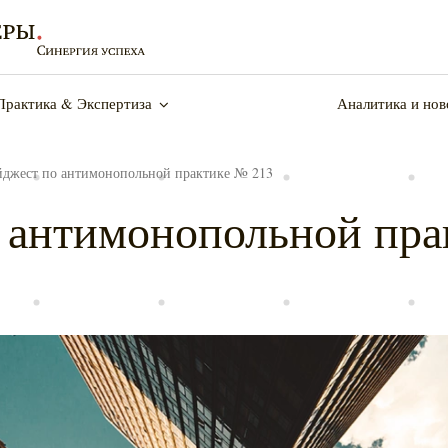
Практика & Экспертиза
Аналитика и нов
Компания
Пре
джест по антимонопольной практике № 213
О нас
Ново
 антимонопольной пра
Наша команда
Мер
Достижения
Кон
Карьера
8 (4
Закупки: правовая поддержка
Пр
Контакты
kplf
Интеллектуальная собственность
Су