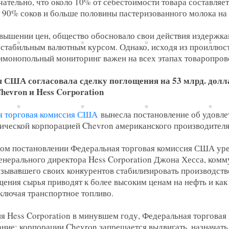
чательно, что около 10% от себестоимости товара составляет
т 90% соков и больше половины пастеризованного молока на 
ышении цен, общество обосновало свои действия издержка
естабильным валютным курсом. Однако, исходя из проиллюс
тимонопольный мониторинг важен на всех этапах товаропро
я США согласовала сделку поглощения на 53 млрд. дол
evron и Hess Corporation
я торговая комиссия США
вынесла постановление об удовле
ической корпорацией Chevron американского производителя 
ном постановлении Федеральная торговая комиссия США уре
генерального директора Hess Corporation Джона Хесса, ком
зывавшего своих конкурентов стабилизировать производство
ения сырья приводят к более высоким ценам на нефть и как
ключая транспортное топливо.
я Hess Corporation в минувшем году, Федеральная торгова
ие: корпорации Chevron запрещается выдвигать, назначать 